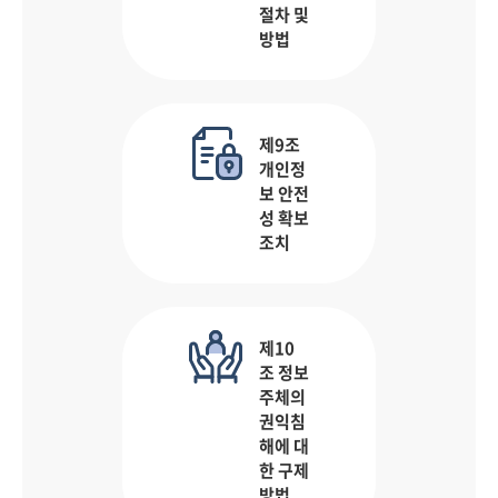
절차 및
방법
제9조
개인정
보 안전
성 확보
조치
제10
조 정보
주체의
권익침
해에 대
한 구제
방법