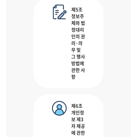
제5조
정보주
체와 법
정대리
인의 권
리·의
무 및
그 행사
방법에
관한 사
항
제6조
개인정
보 제3
자 제공
에 관한