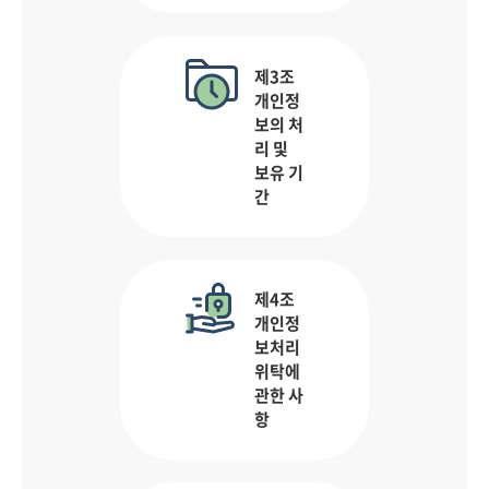
제3조
개인정
보의 처
리 및
보유 기
간
제4조
개인정
보처리
위탁에
관한 사
항