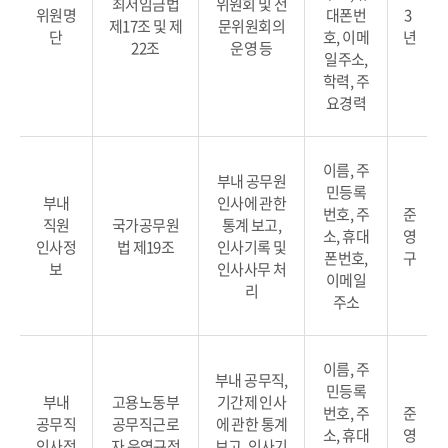
최저임금법
위원회 및 전
위원명
대폰번
3
제17조 및 제
문위원회의
단
호, 이메
년
22조
운영 등
일주소,
학력, 주
요경력
이름, 주
부내 공무원
민등록
부내
인사에 관한
번호, 주
준
직원
국가공무원
통계 보고,
소, 휴대
영
인사정
법 제19조
인사기록 및
폰번호,
구
보
인사사무 처
이메일
리
주소
이름, 주
부내 공무직,
민등록
부내
고용노동부
기간제 인사
번호, 주
준
공무직
공무직근로
에 관한 통계
소, 휴대
영
인사정
자 운영규정
보고, 인사기