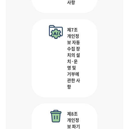
사항
제7조
개인정
보 자동
수집 장
치의 설
치·운
영 및
거부에
관한 사
항
제8조
개인정
보 파기