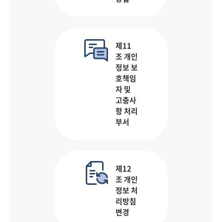
제11
조 개인
정보 보
호책임
자 및
고충사
항 처리
부서
제12
조 개인
정보 처
리방침
변경