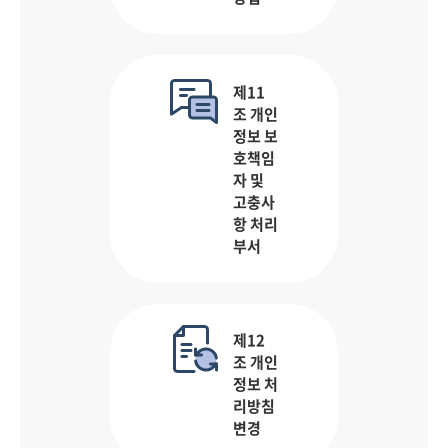
제11
조 개인
정보 보
호책임
자 및
고충사
항 처리
부서
제12
조 개인
정보 처
리방침
변경