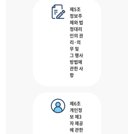
제5조
정보주
체와 법
정대리
인의 권
리·의
무 및
그 행사
방법에
관한 사
항
제6조
개인정
보 제3
자 제공
에 관한