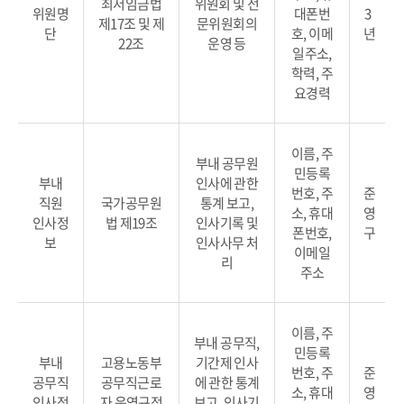
최저임금법
위원회 및 전
위원명
대폰번
3
제17조 및 제
문위원회의
단
호, 이메
년
22조
운영 등
일주소,
학력, 주
요경력
이름, 주
부내 공무원
민등록
부내
인사에 관한
번호, 주
준
직원
국가공무원
통계 보고,
소, 휴대
영
인사정
법 제19조
인사기록 및
폰번호,
구
보
인사사무 처
이메일
리
주소
이름, 주
부내 공무직,
민등록
부내
고용노동부
기간제 인사
번호, 주
준
공무직
공무직근로
에 관한 통계
소, 휴대
영
인사정
자 운영규정
보고, 인사기