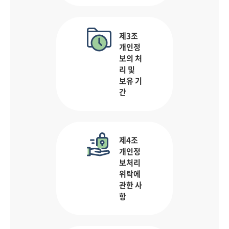
제3조
개인정
보의 처
리 및
보유 기
간
제4조
개인정
보처리
위탁에
관한 사
항