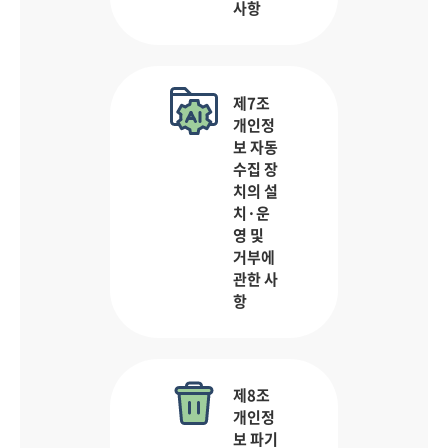
사항
제7조
개인정
보 자동
수집 장
치의 설
치·운
영 및
거부에
관한 사
항
제8조
개인정
보 파기