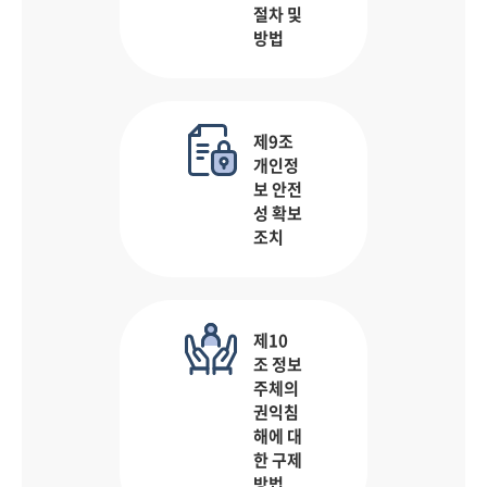
절차 및
방법
제9조
개인정
보 안전
성 확보
조치
제10
조 정보
주체의
권익침
해에 대
한 구제
방법