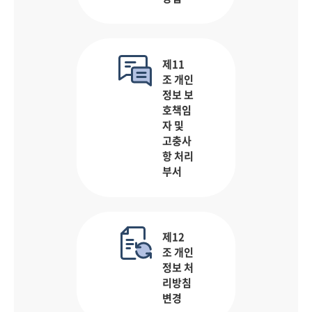
제11
조 개인
정보 보
호책임
자 및
고충사
항 처리
부서
제12
조 개인
정보 처
리방침
변경