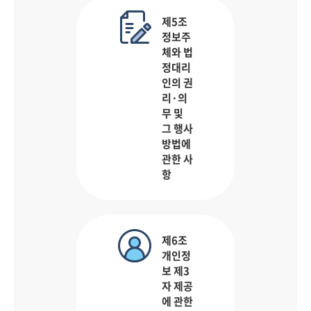
제5조
정보주
체와 법
정대리
인의 권
리·의
무 및
그 행사
방법에
관한 사
항
제6조
개인정
보 제3
자 제공
에 관한