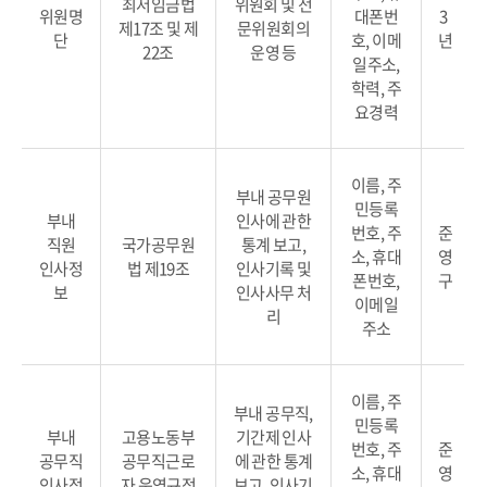
최저임금법
위원회 및 전
위원명
대폰번
3
제17조 및 제
문위원회의
단
호, 이메
년
22조
운영 등
일주소,
학력, 주
요경력
이름, 주
부내 공무원
민등록
부내
인사에 관한
번호, 주
준
직원
국가공무원
통계 보고,
소, 휴대
영
인사정
법 제19조
인사기록 및
폰번호,
구
보
인사사무 처
이메일
리
주소
이름, 주
부내 공무직,
민등록
부내
고용노동부
기간제 인사
번호, 주
준
공무직
공무직근로
에 관한 통계
소, 휴대
영
인사정
자 운영규정
보고, 인사기