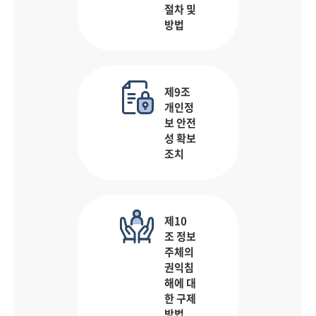
절차 및
방법
제9조
개인정
보 안전
성 확보
조치
제10
조 정보
주체의
권익침
해에 대
한 구제
방법