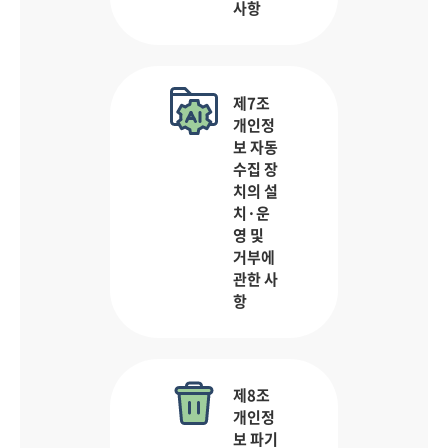
사항
제7조
개인정
보 자동
수집 장
치의 설
치·운
영 및
거부에
관한 사
항
제8조
개인정
보 파기