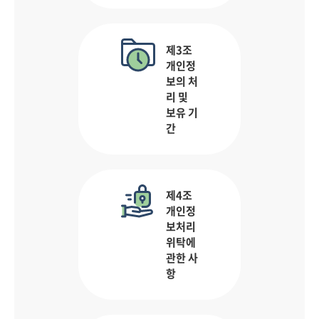
제3조
개인정
보의 처
리 및
보유 기
간
제4조
개인정
보처리
위탁에
관한 사
항