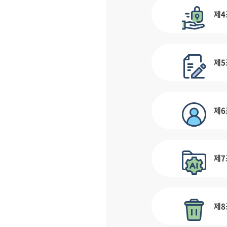
제4
제5
제6
제7
제8