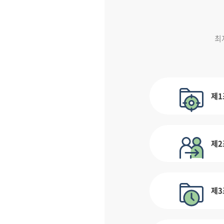
최
제1
제2
제3