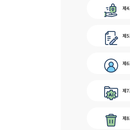
제4
제5
제6
제7
제8