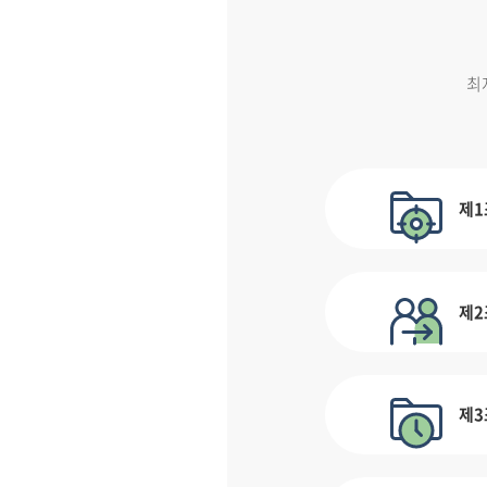
최
제1
제2
제3