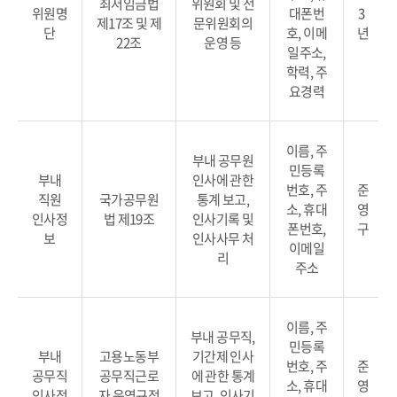
최저임금법
위원회 및 전
위원명
대폰번
3
제17조 및 제
문위원회의
단
호, 이메
년
22조
운영 등
일주소,
학력, 주
요경력
이름, 주
부내 공무원
민등록
부내
인사에 관한
번호, 주
준
직원
국가공무원
통계 보고,
소, 휴대
영
인사정
법 제19조
인사기록 및
폰번호,
구
보
인사사무 처
이메일
리
주소
이름, 주
부내 공무직,
민등록
부내
고용노동부
기간제 인사
번호, 주
준
공무직
공무직근로
에 관한 통계
소, 휴대
영
인사정
자 운영규정
보고, 인사기