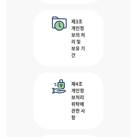
제3조
개인정
보의 처
리 및
보유 기
간
제4조
개인정
보처리
위탁에
관한 사
항