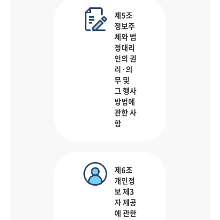
제5조
정보주
체와 법
정대리
인의 권
리·의
무 및
그 행사
방법에
관한 사
항
제6조
개인정
보 제3
자 제공
에 관한