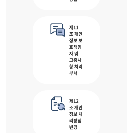
제11
조 개인
정보 보
호책임
자 및
고충사
항 처리
부서
제12
조 개인
정보 처
리방침
변경