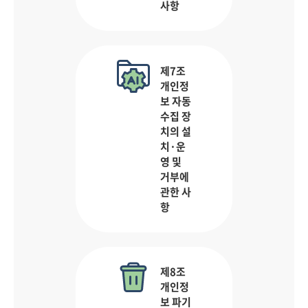
사항
제7조
개인정
보 자동
수집 장
치의 설
치·운
영 및
거부에
관한 사
항
제8조
개인정
보 파기