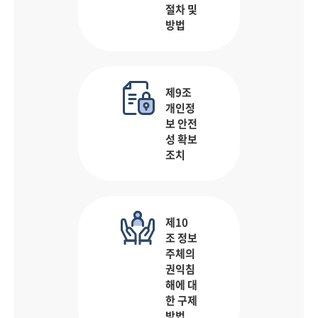
절차 및
방법
제9조
개인정
보 안전
성 확보
조치
제10
조 정보
주체의
권익침
해에 대
한 구제
방법