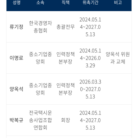
성명
소속
직책
위촉기간
비고
2024.05.1
한국경영자
류기정
총괄전무
4~2027.0
총협회
5.13
2024.05.1
중소기업중
인력정책
양옥석 위원
이명로
4~2026.0
앙회
본부장
과 교체
3.29
2026.03.3
중소기업중
인력정책
양옥석
0~2027.0
앙회
본부장
5.13
전국택시운
2024.05.1
박복규
송사업조합
회장
4~2027.0
연합회
5.13