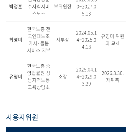
박정훈
수사회서비
부위원장
0~2027.0
스노조
5.13
한국노총 전
2024.05.1
국연대노조
유영미 위원
최영미
지부장
4~2025.0
가사·돌봄
과 교체
4.13
서비스 지부
한국노총 중
2025.04.1
앙법률원 성
2026.3.30.
유영미
소장
4~2029.0
남지역노동
재위촉
3.29
교육상담소
사용자위원