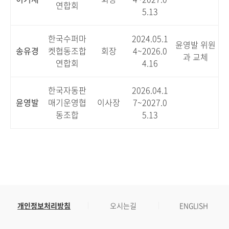
연합회
5.13
한국수퍼마
2024.05.1
윤영발 위원
송유경
켓협동조합
회장
4~2026.0
과 교체
연합회
4.16
한국자동판
2026.04.1
윤영발
매기운영협
이사장
7~2027.0
동조합
5.13
개인정보처리방침
오시는길
ENGLISH