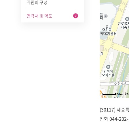
위원회 구성
연락처 및 약도
50m
(30117) 세
전화
044-202-