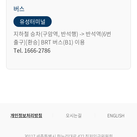
버스
유성터미널
지하철 승차(구암역, 반석행) -> 반석역(6번
출구)[환승] BRT 버스(B1) 이용
Tel. 1666-2786
개인정보처리방침
오시는길
ENGLISH
30117 세종특별시 한누리대로 422 최저임금위원회