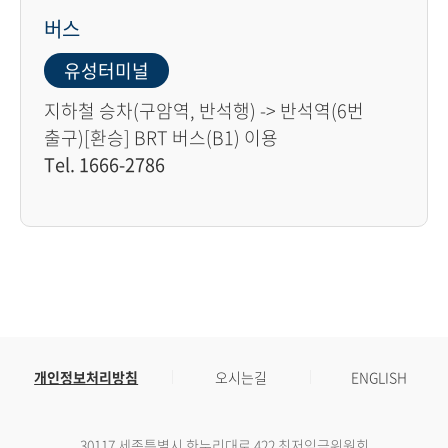
버스
유성터미널
지하철 승차(구암역, 반석행) -> 반석역(6번
출구)[환승] BRT 버스(B1) 이용
Tel. 1666-2786
개인정보처리방침
오시는길
ENGLISH
30117 세종특별시 한누리대로 422 최저임금위원회