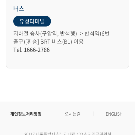
버스
유성터미널
지하철 승차(구암역, 반석행) -> 반석역(6번
출구)[환승] BRT 버스(B1) 이용
Tel. 1666-2786
개인정보처리방침
오시는길
ENGLISH
30117 세종특별시 한누리대로 422 최저임금위원회