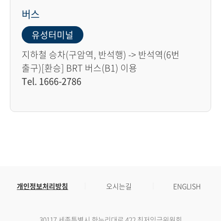
버스
유성터미널
지하철 승차(구암역, 반석행) -> 반석역(6번
출구)[환승] BRT 버스(B1) 이용
Tel. 1666-2786
개인정보처리방침
오시는길
ENGLISH
30117 세종특별시 한누리대로 422 최저임금위원회