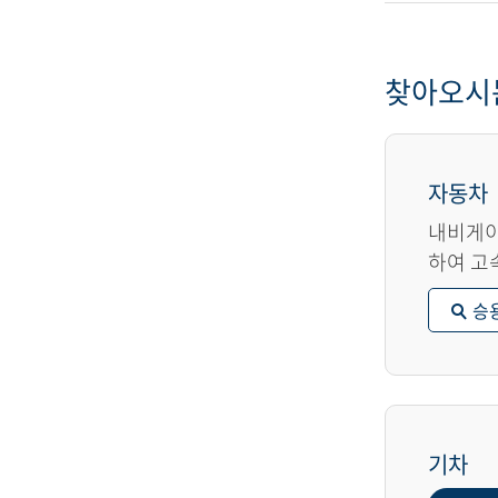
찾아오시
자동차
내비게이
하여 고
승
기차