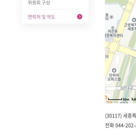
위원회 구성
연락처 및 약도
50m
(30117) 세
전화
044-202-