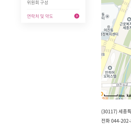
위원회 구성
연락처 및 약도
50m
(30117) 세
전화
044-202-