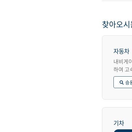
찾아오시
자동차
내비게이
하여 고
승
기차