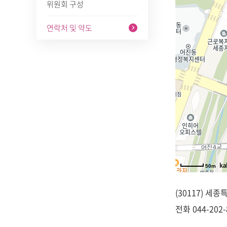
위원회 구성
연락처 및 약도
50m
(30117) 세
전화
044-202-