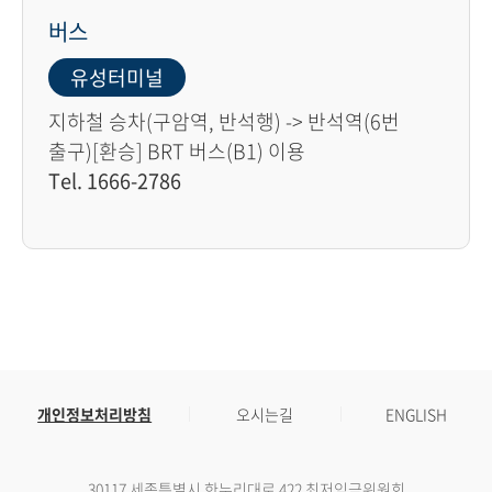
버스
유성터미널
지하철 승차(구암역, 반석행) -> 반석역(6번
출구)[환승] BRT 버스(B1) 이용
Tel. 1666-2786
개인정보처리방침
오시는길
ENGLISH
30117 세종특별시 한누리대로 422 최저임금위원회