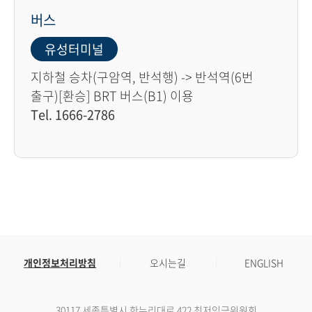
버스
유성터미널
지하철 승차(구암역, 반석행) -> 반석역(6번
출구)[환승] BRT 버스(B1) 이용
Tel. 1666-2786
개인정보처리방침
오시는길
ENGLISH
30117 세종특별시 한누리대로 422 최저임금위원회