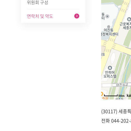
위원회 구성
연락처 및 약도
50m
(30117) 세
전화
044-202-