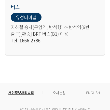
버스
유성터미널
지하철 승차(구암역, 반석행) -> 반석역(6번
출구)[환승] BRT 버스(B1) 이용
Tel. 1666-2786
개인정보처리방침
오시는길
ENGLISH
30117 세종특별시 한누리대로 422 최저임금위원회