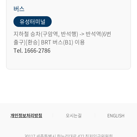
버스
유성터미널
지하철 승차(구암역, 반석행) -> 반석역(6번
출구)[환승] BRT 버스(B1) 이용
Tel. 1666-2786
개인정보처리방침
오시는길
ENGLISH
30117 세종특별시 한누리대로 422 최저임금위원회