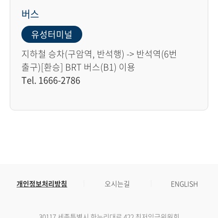
버스
유성터미널
지하철 승차(구암역, 반석행) -> 반석역(6번
출구)[환승] BRT 버스(B1) 이용
Tel. 1666-2786
개인정보처리방침
오시는길
ENGLISH
30117 세종특별시 한누리대로 422 최저임금위원회