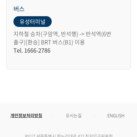
버스
유성터미널
지하철 승차(구암역, 반석행) -> 반석역(6번
출구)[환승] BRT 버스(B1) 이용
Tel. 1666-2786
개인정보처리방침
오시는길
ENGLISH
30117 세종특별시 한누리대로 422 최저임금위원회