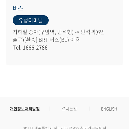
버스
유성터미널
지하철 승차(구암역, 반석행) -> 반석역(6번
출구)[환승] BRT 버스(B1) 이용
Tel. 1666-2786
개인정보처리방침
오시는길
ENGLISH
30117 세종특별시 한누리대로 422 최저임금위원회