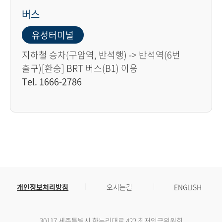
버스
유성터미널
지하철 승차(구암역, 반석행) -> 반석역(6번
출구)[환승] BRT 버스(B1) 이용
Tel. 1666-2786
개인정보처리방침
오시는길
ENGLISH
30117 세종특별시 한누리대로 422 최저임금위원회