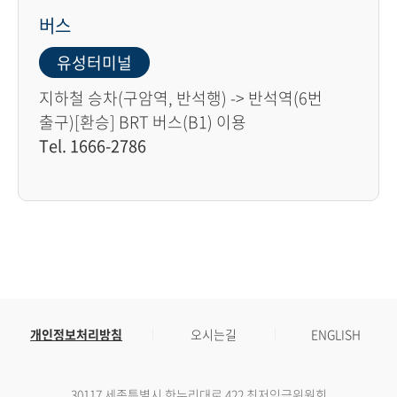
버스
유성터미널
지하철 승차(구암역, 반석행) -> 반석역(6번
출구)[환승] BRT 버스(B1) 이용
Tel. 1666-2786
개인정보처리방침
오시는길
ENGLISH
30117 세종특별시 한누리대로 422 최저임금위원회