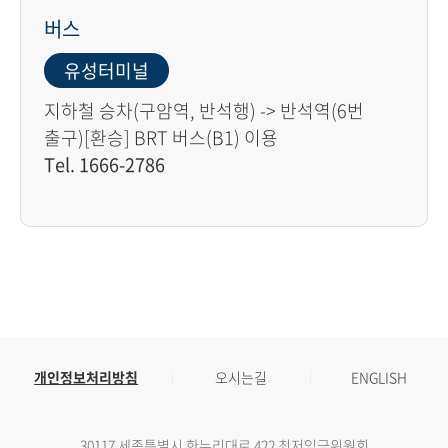
버스
유성터미널
지하철 승차(구암역, 반석행) -> 반석역(6번
출구)[환승] BRT 버스(B1) 이용
Tel. 1666-2786
개인정보처리방침
오시는길
ENGLISH
30117 세종특별시 한누리대로 422 최저임금위원회