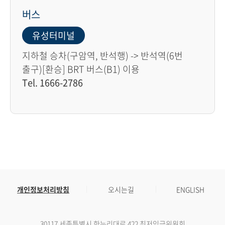
버스
유성터미널
지하철 승차(구암역, 반석행) -> 반석역(6번
출구)[환승] BRT 버스(B1) 이용
Tel. 1666-2786
개인정보처리방침
오시는길
ENGLISH
30117 세종특별시 한누리대로 422 최저임금위원회