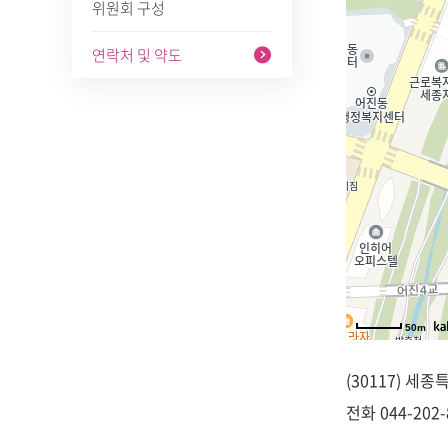
위원회 구성
연락처 및 약도
50m
(30117) 세
전화
044-202-