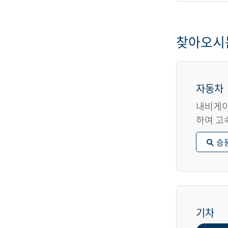
찾아오시
자동차
내비게이
하여 고
승
기차