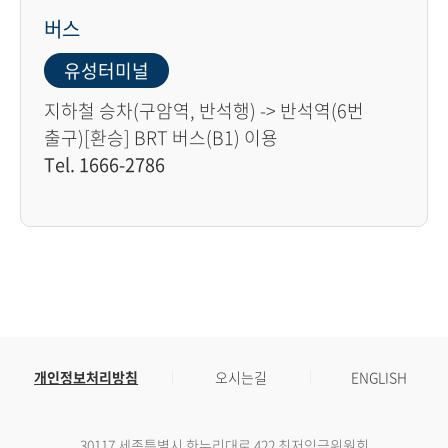
버스
유성터미널
지하철 승차(구암역, 반석행) -> 반석역(6번
출구)[환승] BRT 버스(B1) 이용
Tel. 1666-2786
개인정보처리방침
오시는길
ENGLISH
30117 세종특별시 한누리대로 422 최저임금위원회