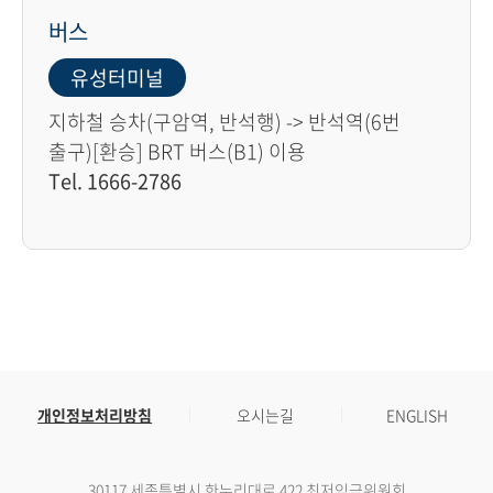
버스
유성터미널
지하철 승차(구암역, 반석행) -> 반석역(6번
출구)[환승] BRT 버스(B1) 이용
Tel. 1666-2786
개인정보처리방침
오시는길
ENGLISH
30117 세종특별시 한누리대로 422 최저임금위원회