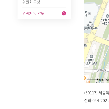
위원회 구성
연락처 및 약도
50m
(30117) 세
전화
044-202-