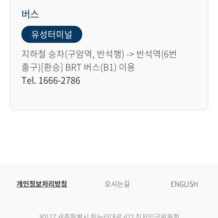
버스
유성터미널
지하철 승차(구암역, 반석행) -> 반석역(6번
출구)[환승] BRT 버스(B1) 이용
Tel. 1666-2786
개인정보처리방침
오시는길
ENGLISH
30117 세종특별시 한누리대로 422 최저임금위원회