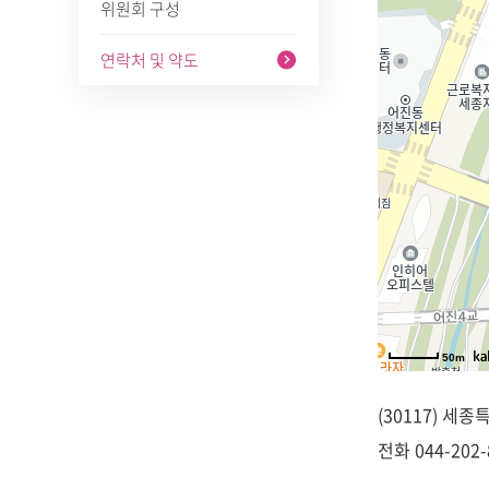
위원회 구성
연락처 및 약도
50m
(30117) 세
전화
044-202-