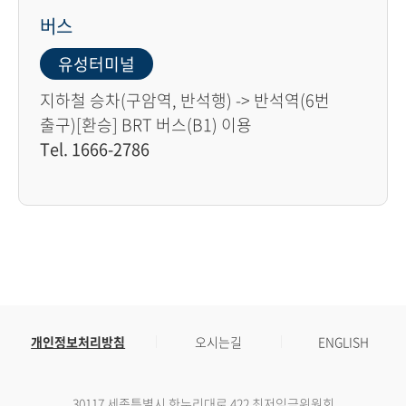
버스
유성터미널
지하철 승차(구암역, 반석행) -> 반석역(6번
출구)[환승] BRT 버스(B1) 이용
Tel. 1666-2786
개인정보처리방침
오시는길
ENGLISH
30117 세종특별시 한누리대로 422 최저임금위원회