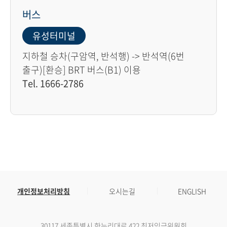
버스
유성터미널
지하철 승차(구암역, 반석행) -> 반석역(6번
출구)[환승] BRT 버스(B1) 이용
Tel. 1666-2786
개인정보처리방침
오시는길
ENGLISH
30117 세종특별시 한누리대로 422 최저임금위원회