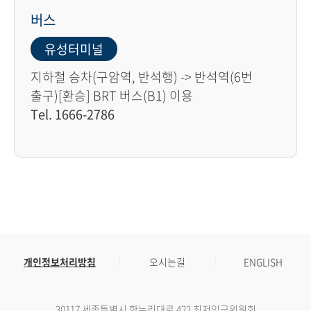
버스
유성터미널
지하철 승차(구암역, 반석행) -> 반석역(6번
출구)[환승] BRT 버스(B1) 이용
Tel. 1666-2786
개인정보처리방침
오시는길
ENGLISH
30117 세종특별시 한누리대로 422 최저임금위원회