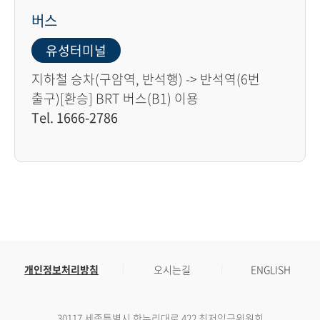
버스
유성터미널
지하철 승차(구암역, 반석행) -> 반석역(6번
출구)[환승] BRT 버스(B1) 이용
Tel. 1666-2786
개인정보처리방침
오시는길
ENGLISH
30117 세종특별시 한누리대로 422 최저임금위원회