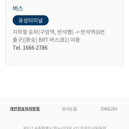
버스
유성터미널
지하철 승차(구암역, 반석행) -> 반석역(6번
출구)[환승] BRT 버스(B1) 이용
Tel. 1666-2786
개인정보처리방침
오시는길
ENGLISH
30117 세종특별시 한누리대로 422 최저임금위원회