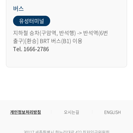
버스
유성터미널
지하철 승차(구암역, 반석행) -> 반석역(6번
출구)[환승] BRT 버스(B1) 이용
Tel. 1666-2786
개인정보처리방침
오시는길
ENGLISH
30117 세종특별시 한누리대로 422 최저임금위원회