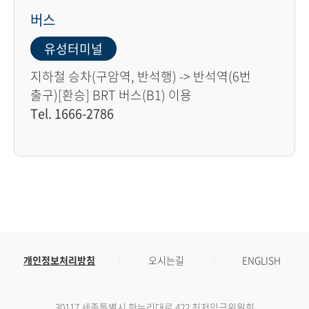
버스
유성터미널
지하철 승차(구암역, 반석행) -> 반석역(6번
출구)[환승] BRT 버스(B1) 이용
Tel. 1666-2786
개인정보처리방침
오시는길
ENGLISH
30117 세종특별시 한누리대로 422 최저임금위원회