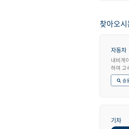
찾아오시
자동차
내비게이
하여 고
승
기차