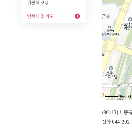
위원회 구성
연락처 및 약도
50m
(30117) 세
전화
044-202-