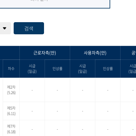
검색
근로자측(안)
사용자측(안)
공
시급
시급
시
차수
인상률
인상률
(일급)
(일급)
(일급
제2차
-
-
-
-
-
(5.26)
제5차
-
-
-
-
-
(6.11)
제7차
-
-
-
-
-
(6.18)