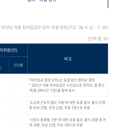
’27년도 적용 최저임금안 심의･의결 경위(기간: ’26. 4. 21. ~ 7. 14.)
(단위:원, %)
익위원(안)
비고
급
인상률
)
｢최저임금 결정 단위｣는 표결 없이 합의로 결정
-
* 2027년 적용 최저임금은 시간급으로 정하되, 월 환산
액(월 209시간 기준)을 함께 표시
‘도급제 근로자 별도 적용’에 대한 표결 결과, 출석 27명
-
중 반대 15명, 찬성 11명, 무효 1명으로 부결
‘사업의 종류별 구분’에 대한 표결 결과, 출석 26명 중 반
-
대 14명, 찬성 11명, 무효 1명으로 부결