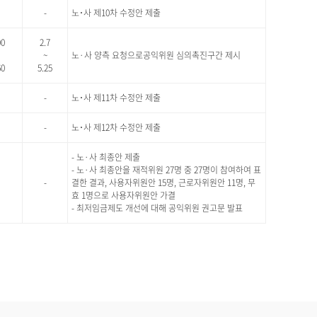
-
노･사 제10차 수정안 제출
00
2.7
~
노·사 양측 요청으로공익위원 심의촉진구간 제시
60
5.25
-
노･사 제11차 수정안 제출
-
노･사 제12차 수정안 제출
- 노·사 최종안 제출
- 노·사 최종안을 재적위원 27명 중 27명이 참여하여 표
-
결한 결과, 사용자위원안 15명, 근로자위원안 11명, 무
효 1명으로 사용자위원안 가결
- 최저임금제도 개선에 대해 공익위원 권고문 발표