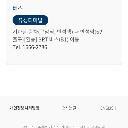
버스
유성터미널
지하철 승차(구암역, 반석행) -> 반석역(6번
출구)[환승] BRT 버스(B1) 이용
Tel. 1666-2786
개인정보처리방침
오시는길
ENGLISH
30117 세종특별시 한누리대로 422 최저임금위원회